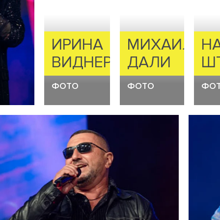
ИРИНА
МИХАИЛ
Н
ВИДНЕР
ДАЛИ
Ш
ФОТО
ФОТО
ФО