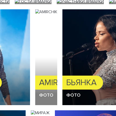
AMIRCHIK
БЬЯНКА
ФОТО
ФОТО