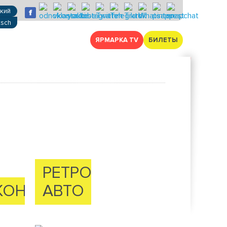
ский
tsch
НФОРМАЦИЯ
ВАКАНСИИ
ЯРМАРКА TV
БИЛЕТЫ
РЕТРО
КОНЦЕРТ
АВТО
ФОТО
ФОТО