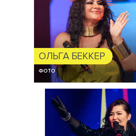
ОЛЬГА БЕККЕР
ФОТО