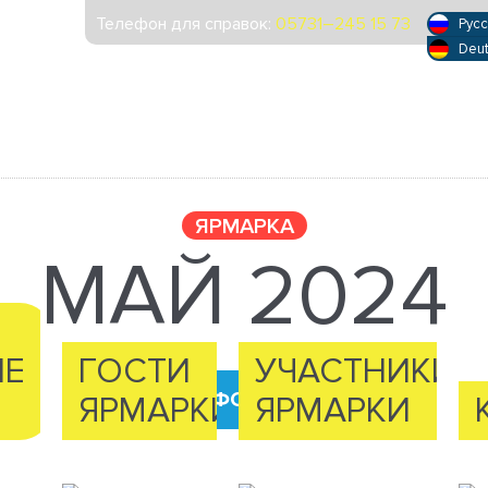
Телефон для справок:
05731–245 15 73
Рус
Deu
ПАРТНЕРАМ
АРТИСТЫ
ГАЛЕРЕИ
АРЕНДА СТЕНДА
И
ЯРМАРКА
МАЙ 2024
ИЕ
ГОСТИ
УЧАСТНИКИ
ФОТО
ЯРМАРКИ
ЯРМАРКИ
ФОТО
ФОТО