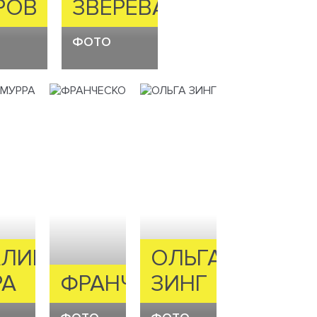
РОВ
ЗВЕРЕВА
ФОТО
АЛИЙ
ОЛЬГА
РА
ФРАНЧЕСКО
ЗИНГ