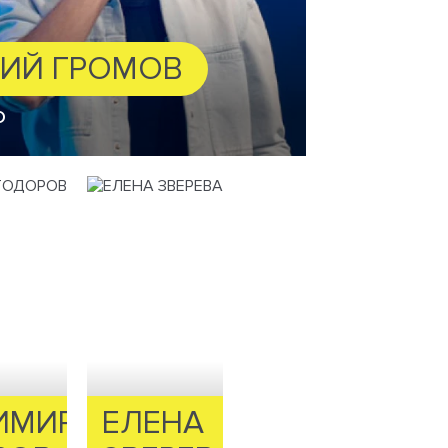
ИЙ ГРОМОВ
О
ИМИР
ЕЛЕНА