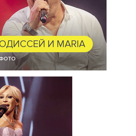
ОДИССЕЙ И MARIA
ФОТО