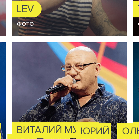
LEV
ФОТО
ВИТАЛИЙ МУРРА
ДР
ЮРИЙ
ОЛ