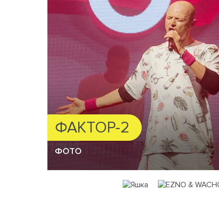
ФАКТОР-2
ФОТО