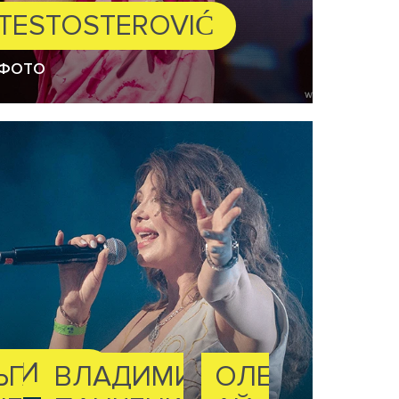
TESTOSTEROVIĆ
ФОТО
МИРКА
ЬГА
ВЛАДИМИР
ОЛЕГ