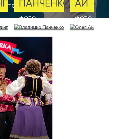
НГ
ПАНЧЕНКО
АЙ
ФОТО
ФОТО
ФОТО