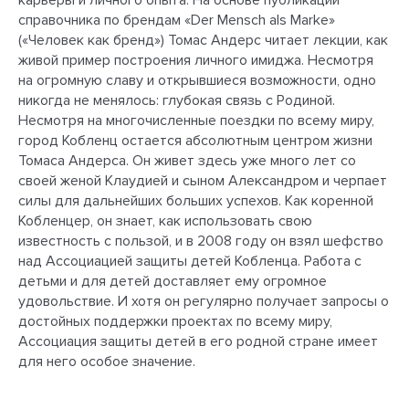
карьеры и личного опыта. На основе публикации
справочника по брендам «Der Mensch als Marke»
(«Человек как бренд») Томас Андерс читает лекции, как
живой пример построения личного имиджа. Несмотря
на огромную славу и открывшиеся возможности, одно
никогда не менялось: глубокая связь с Родиной.
Несмотря на многочисленные поездки по всему миру,
город Кобленц остается абсолютным центром жизни
Томаса Андерса. Он живет здесь уже много лет со
своей женой Клаудией и сыном Александром и черпает
силы для дальнейших больших успехов. Как коренной
Кобленцер, он знает, как использовать свою
известность с пользой, и в 2008 году он взял шефство
над Ассоциацией защиты детей Кобленца. Работа с
детьми и для детей доставляет ему огромное
удовольствие. И хотя он регулярно получает запросы о
достойных поддержки проектах по всему миру,
Ассоциация защиты детей в его родной стране имеет
для него особое значение.