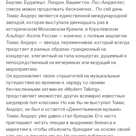
Берлин, Будапешт, Лондон, Вашингтон, Лос-Анджелес,
список можно продолжать бесконечно… По сей день
Томас Андерс является единственной международной
звездой, которая выступала двенадцать раз в
историческом Московском Кремле, в Королевском
Альберт-Холле России — конечно, с полным аншлагом.
Томас Андерс — звезда, переменчивая, который всегда
предстает в разных образах: грандиозный на
концертах, элегантный на гала-концертах, душевный и
непосредственный на вечеринках или ведущий на
мероприятиях.
Он вдохновляет своих слушателей на музыкальные
путешествия во времени и, наряду со своими
бесчисленными хитами из «Modern Talking»,
представляет множество других всемирно известных
шедевров поп-классики. Но как бы ни выступал Томас
Андерс, он был и остается «Джентльменом музыки».
Томас Андерс уже давно стал брендом. Его часто
приглашают читать лекции в академиях бизнеса и
маркетинга, чтобы объяснить брендинг на основе своей