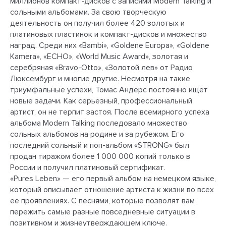
миллионов компакт-дисков с записями Modern Talking и
сольными альбомами. За свою творческую
деятельность он получил более 420 золотых и
платиновых пластинок и компакт-дисков и множество
наград. Среди них «Bambi», «Goldene Europa», «Goldene
Kamera», «ECHO», «World Music Award», золотая и
серебряная «Bravo-Otto», «Золотой лев» от Радио
Люксембург и многие другие. Несмотря на такие
триумфальные успехи, Томас Андерс постоянно ищет
новые задачи. Как серьезный, профессиональный
артист, он не терпит застоя. После всемирного успеха
альбома Modern Talking последовало множество
сольных альбомов на родине и за рубежом. Его
последний сольный и поп-альбом «STRONG» был
продан тиражом более 1 000 000 копий только в
России и получил платиновый сертификат.
«Pures Leben» — его первый альбом на немецком языке,
который описывает отношение артиста к жизни во всех
ее проявлениях. С песнями, которые позволят вам
пережить самые разные повседневные ситуации в
позитивном и жизнеутверждающем ключе.