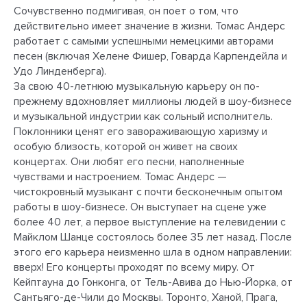
Сочувственно подмигивая, он поет о том, что
действительно имеет значение в жизни. Томас Андерс
работает с самыми успешными немецкими авторами
песен (включая Хелене Фишер, Говарда Карпендейла и
Удо Линденберга).
За свою 40-летнюю музыкальную карьеру он по-
прежнему вдохновляет миллионы людей в шоу-бизнесе
и музыкальной индустрии как сольный исполнитель.
Поклонники ценят его завораживающую харизму и
особую близость, которой он живет на своих
концертах. Они любят его песни, наполненные
чувствами и настроением. Томас Андерс —
чистокровный музыкант с почти бесконечным опытом
работы в шоу-бизнесе. Он выступает на сцене уже
более 40 лет, а первое выступление на телевидении с
Майклом Шанце состоялось более 35 лет назад. После
этого его карьера неизменно шла в одном направлении:
вверх! Его концерты проходят по всему миру. От
Кейптауна до Гонконга, от Тель-Авива до Нью-Йорка, от
Сантьяго-де-Чили до Москвы. Торонто, Ханой, Прага,