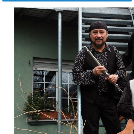
El Canuto - Si Yo Volvere
Play /
pause
pause
pause