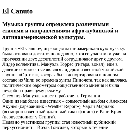
El Canuto
Музыка группы определена различными
стилями и направлениями афро-кубинской и
латиноамериканской культуры.
Группа «El Canuto», играющая латиноамериканскую музыку,
была основана достаточно недавно, хотя ее участники уже на
протяжении двух десятилетий сотрудничают друг с другом.
Лидер коллектива, Мануэль Торрес (гитара, вокал), еще в
далекие семидесятые являлся лидером известной чилийской
группы «Ортига», которая была депортирована в полном
составе из Чили во времена хунты Пиночета, так как являлась
политическим барометром общественного мнения и была
неудобна правящему режиму.
С тех пор Мануэль живет и работает в Германии.
Одни из наиболее известных – совместный альбом с Алексом
Акунья (барабанщик «Weather Report»), Чарли Мариано
(всемирно известный джазовый саксофонист) и Рани Крия
(перкуссионист у Стинга).
Недавно участником группы стал известный кубинский
перкуссионист – Йоэль Гонсалез, который в течение