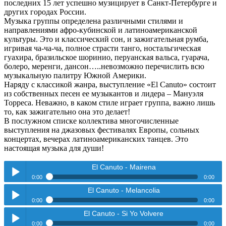
последних 15 лет успешно музицирует в Санкт-Петербурге и
других городах России.
Музыка группы определена различными стилями и
направлениями афро-кубинской и латиноамериканской
культуры. Это и классический сон, и зажигательная румба,
игривая ча-ча-ча, полное страсти танго, ностальгическая
гуахира, бразильское шоринио, перуанская вальса, гуарача,
болеро, меренги, дансон…..невозможно перечислить всю
музыкальную палитру Южной Америки.
Наряду с классикой жанра, выступление «El Canuto» состоит
из собственных песен ее музыкантов и лидера – Мануэля
Торреса. Неважно, в каком стиле играет группа, важно лишь
то, как зажигательно она это делает!
В послужном списке коллектива многочисленные
выступления на джазовых фестивалях Европы, сольных
концертах, вечерах латиноамериканских танцев. Это
настоящая музыка для души!
El Canuto - Mairena
0:00
0:00
El Canuto - Melancolia
El Canuto - Mairena
Play /
0:00
0:00
El Canuto - Si Yo Volvere
El Canuto - Melancolia
Play /
0:00
0:00