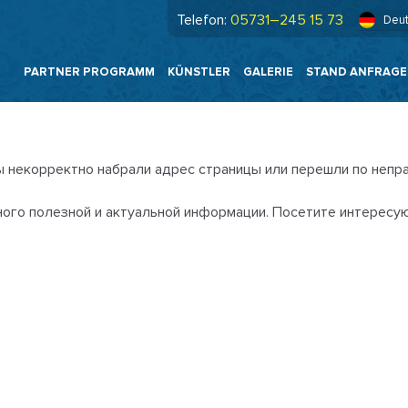
Telefon:
05731–245 15 73
Deu
PARTNER PROGRAMM
KÜNSTLER
GALERIE
STAND ANFRAG
ы некорректно набрали адрес страницы или перешли по непра
много полезной и актуальной информации. Посетите интересу