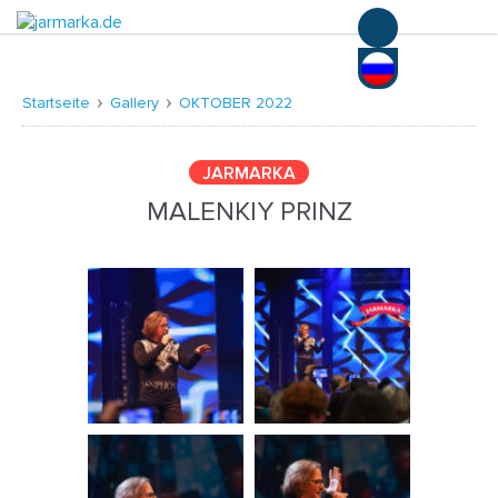
Deutsch
Русский
Startseite
Gallery
OKTOBER 2022
JARMARKA
MALENKIY PRINZ