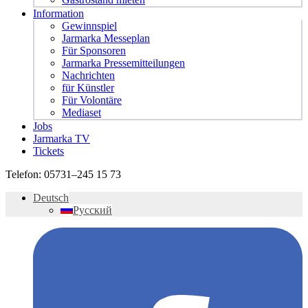
Information
Gewinnspiel
Jarmarka Messeplan
Für Sponsoren
Jarmarka Pressemitteilungen
Nachrichten
für Künstler
Für Volontäre
Mediaset
Jobs
Jarmarka TV
Tickets
Telefon:
05731–245 15 73
Deutsch
Русский