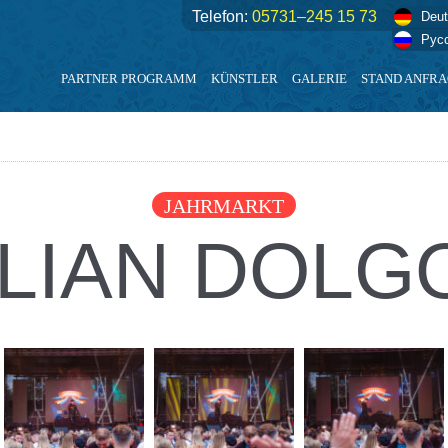
Telefon:
05731–245 15 73
Deu
Рус
PARTNER PROGRAMM
KÜNSTLER
GALERIE
STAND ANFR
JAHRMARKT
LIAN DOL