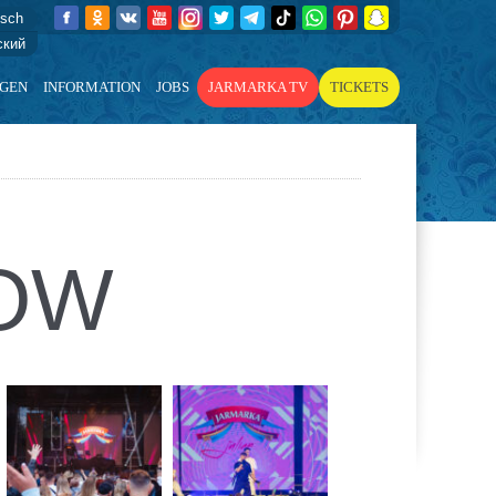
tsch
ский
AGEN
INFORMATION
JOBS
JARMARKA TV
TICKETS
GOW