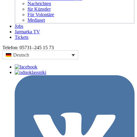
Nachrichten
für Künstler
Für Volontäre
Mediaset
Jobs
Jarmarka TV
Tickets
Telefon:
05731–245 15 73
Deutsch