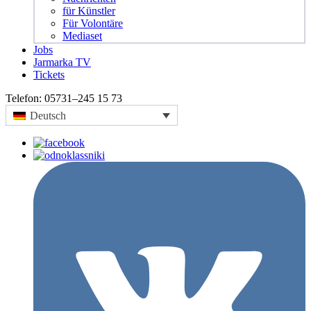
für Künstler
Für Volontäre
Mediaset
Jobs
Jarmarka TV
Tickets
Telefon:
05731–245 15 73
Deutsch