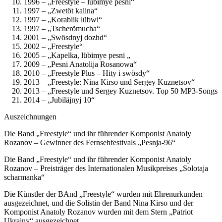
1996 – „Freestyle – lübimye pesni“
1997 – „Zwetöt kalina“
1997 – „Korablik lübwi“
1997 – „Tscherömucha“
2001 – „Swösdnyj dozhd“
2002 – „Freestyle“
2005 – „Kapelka, lübimye pesni „
2009 – „Pesni Anatolija Rosanowa“
2010 – „Freestyle Plus – Hity i swösdy“
2013 – „Freestyle: Nina Kirso und Sergey Kuznetsov“
2013 – „Freestyle und Sergey Kuznetsov. Top 50 MP3-Songs
2014 – „Jubiläjnyj 10“
Auszeichnungen
Die Band „Freestyle“ und ihr führender Komponist Anatoly
Rozanov – Gewinner des Fernsehfestivals „Pesnja-96“
Die Band „Freestyle“ und ihr führender Komponist Anatoly
Rozanov – Preisträger des Internationalen Musikpreises „Solotaja
scharmanka“
Die Künstler der BAnd „Freestyle“ wurden mit Ehrenurkunden
ausgezeichnet, und die Solistin der Band Nina Kirso und der
Komponist Anatoly Rozanov wurden mit dem Stern „Patriot
Ukrainy“ ausgezeichnet.