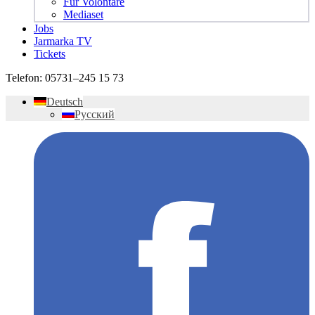
Für Volontäre
Mediaset
Jobs
Jarmarka TV
Tickets
Telefon:
05731–245 15 73
Deutsch
Русский