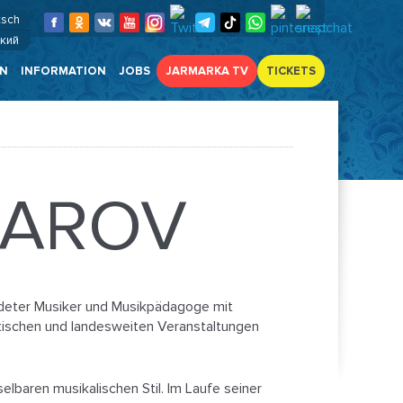
tsch
ский
EN
INFORMATION
JOBS
JARMARKA TV
TICKETS
KAROV
ildeter Musiker und Musikpädagoge mit
dtischen und landesweiten Veranstaltungen
lbaren musikalischen Stil. Im Laufe seiner