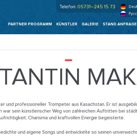
Telefon:
05731–245 15 73
Deu
Рус
PARTNER PROGRAMM
KÜNSTLER
GALERIE
STAND ANFRAG
TANTIN MA
ter und professioneller Trompeter aus Kasachstan. Er ist ausgeb
 war sein künstlerischer Weg von zahlreichen Auftritten bei stä
ufrichtigkeit, Charisma und kraftvollen Energie begeisterte.
 Gedichte und eigene Songs und entwickelte so seinen unverwechse