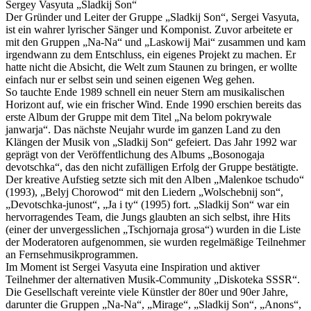
Sergey Vasyuta „Sladkij Son“
Der Gründer und Leiter der Gruppe „Sladkij Son“, Sergei Vasyuta,
ist ein wahrer lyrischer Sänger und Komponist. Zuvor arbeitete er
mit den Gruppen „Na-Na“ und „Laskowij Mai“ zusammen und kam
irgendwann zu dem Entschluss, ein eigenes Projekt zu machen. Er
hatte nicht die Absicht, die Welt zum Staunen zu bringen, er wollte
einfach nur er selbst sein und seinen eigenen Weg gehen.
So tauchte Ende 1989 schnell ein neuer Stern am musikalischen
Horizont auf, wie ein frischer Wind. Ende 1990 erschien bereits das
erste Album der Gruppe mit dem Titel „Na belom pokrywale
janwarja“. Das nächste Neujahr wurde im ganzen Land zu den
Klängen der Musik von „Sladkij Son“ gefeiert. Das Jahr 1992 war
geprägt von der Veröffentlichung des Albums „Bosonogaja
devotschka“, das den nicht zufälligen Erfolg der Gruppe bestätigte.
Der kreative Aufstieg setzte sich mit den Alben „Malenkoe tschudo“
(1993), „Belyj Chorowod“ mit den Liedern „Wolschebnij son“,
„Devotschka-junost“, „Ja i ty“ (1995) fort. „Sladkij Son“ war ein
hervorragendes Team, die Jungs glaubten an sich selbst, ihre Hits
(einer der unvergesslichen „Tschjornaja grosa“) wurden in die Liste
der Moderatoren aufgenommen, sie wurden regelmäßige Teilnehmer
an Fernsehmusikprogrammen.
Im Moment ist Sergei Vasyuta eine Inspiration und aktiver
Teilnehmer der alternativen Musik-Community „Diskoteka SSSR“.
Die Gesellschaft vereinte viele Künstler der 80er und 90er Jahre,
darunter die Gruppen „Na-Na“, „Mirage“, „Sladkij Son“, „Anons“,