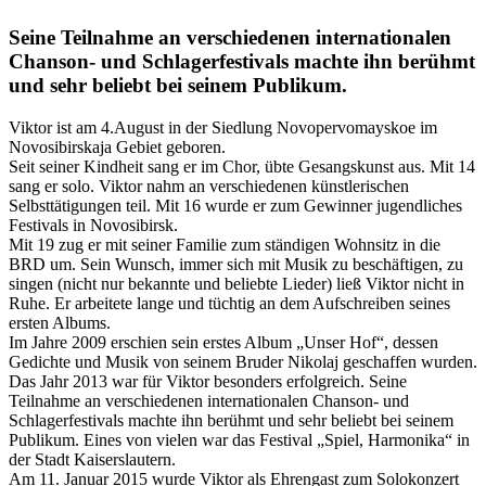
Seine Teilnahme an verschiedenen internationalen
Chanson- und Schlagerfestivals machte ihn berühmt
und sehr beliebt bei seinem Publikum.
Viktor ist am 4.August in der Siedlung Novopervomayskoe im
Novosibirskaja Gebiet geboren.
Seit seiner Kindheit sang er im Chor, übte Gesangskunst aus. Mit 14
sang er solo. Viktor nahm an verschiedenen künstlerischen
Selbsttätigungen teil. Mit 16 wurde er zum Gewinner jugendliches
Festivals in Novosibirsk.
Mit 19 zug er mit seiner Familie zum ständigen Wohnsitz in die
BRD um. Sein Wunsch, immer sich mit Musik zu beschäftigen, zu
singen (nicht nur bekannte und beliebte Lieder) ließ Viktor nicht in
Ruhe. Er arbeitete lange und tüchtig an dem Aufschreiben seines
ersten Albums.
Im Jahre 2009 erschien sein erstes Album „Unser Hof“, dessen
Gedichte und Musik von seinem Bruder Nikolaj geschaffen wurden.
Das Jahr 2013 war für Viktor besonders erfolgreich. Seine
Teilnahme an verschiedenen internationalen Chanson- und
Schlagerfestivals machte ihn berühmt und sehr beliebt bei seinem
Publikum. Eines von vielen war das Festival „Spiel, Harmonika“ in
der Stadt Kaiserslautern.
Am 11. Januar 2015 wurde Viktor als Ehrengast zum Solokonzert