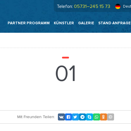
Telefon:
05731–245 15 73
Deu
PARTNER PROGRAMM
KÜNSTLER
GALERIE
STAND ANFRAG
01
Mit Freunden Teilen: