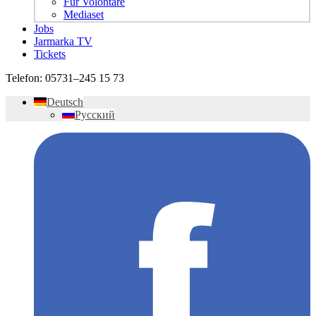
Für Volontäre
Mediaset
Jobs
Jarmarka TV
Tickets
Telefon:
05731–245 15 73
Deutsch
Русский